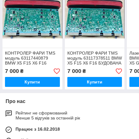
КОНТРОЛЕР ФАРИ TMS
КОНТРОЛЕР ФАРИ TMS
Лаз
модуль 63117440879
модуль 63117378511 BMW
BMW
BMW X5 F15 X6 F16
X5 F15 X6 F16 БУДОВАНА
X5 G
БУДОВАНА
FLM-
7 000
7 000
7 0
₴
₴
A0A-
Купити
Купити
Про нас
Рейтинг не сформований
Менше 5 відгуків за останній рік
Працює з 16.02.2018