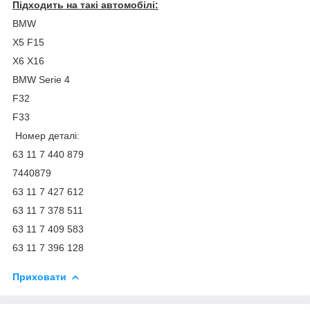
Підходить на такі автомобілі:
BMW
X5 F15
X6 X16
BMW Serie 4
F32
F33
Номер деталі:
63 11 7 440 879
7440879
63 11 7 427 612
63 11 7 378 511
63 11 7 409 583
63 11 7 396 128
Приховати