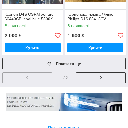
Ксенон D4S OSRM xenarc
Ксенонова лампа Філіпс
66440CBI cool blue 5500К.
Philips D1S 85415CV1
В наявності
В наявності
2 000
1 600
₴
₴
Купити
Купити
Показати ще
1
/ 2
Показати все