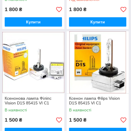
1 800
1 800
₴
₴
Купити
Купити
Ксенонова лампа Філіпс
Ксенон лампа Фilips Vision
Vision D1S 85415 VI C1
D1S 85415 VI C1
В наявності
В наявності
1 500
1 500
₴
₴