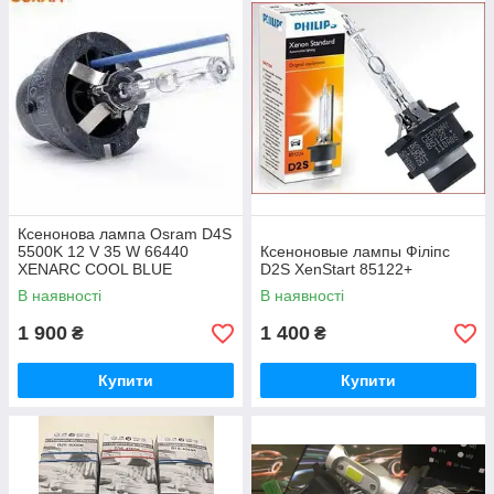
Ксенонова лампа Osram D4S
5500K 12 V 35 W 66440
Ксеноновые лампы Філiпс
XENARC COOL BLUE
D2S XenStart 85122+
INTENSE
В наявності
В наявності
1 900
1 400
₴
₴
Купити
Купити