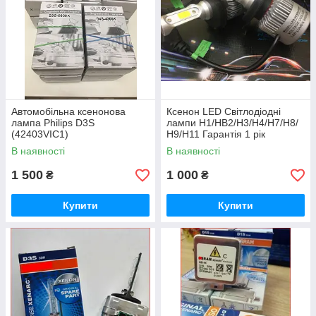
Автомобільна ксенонова
Ксенон LED Світлодіодні
лампа Philips D3S
лампи Н1/HB2/Н3/H4/Н7/Н8/
(42403VIC1)
Н9/Н11 Гарантія 1 рік
В наявності
В наявності
1 500
1 000
₴
₴
Купити
Купити