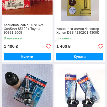
Ксенонові лампи 67с D2S
XenStart 85122+ Toyota
Ксенонова лампа Філестер
90981-2005
Xenon D3S 42302C1 4300К
В наявності
В наявності
1 400
1 400
₴
₴
Купити
Купити