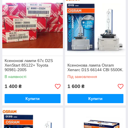
Ксенонові лампи 67с D2S
XenStart 85122+ Toyota
Ксенонова лампа Osram
90981-2005
Xenarc D1S 66144 CBI 5500K.
В наявності
Під замовлення
1 400
1 600
₴
₴
Купити
Купити