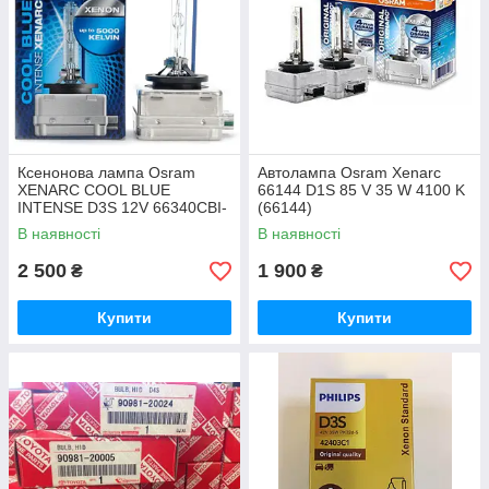
Ксенонова лампа Osram
Автолампа Osram Xenarc
XENARC COOL BLUE
66144 D1S 85 V 35 W 4100 K
INTENSE D3S 12V 66340CBI-
(66144)
FS
В наявності
В наявності
2 500
1 900
₴
₴
Купити
Купити