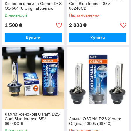
Kсенонова лампа Osram D4S
Cool Blue Intense 85V
OS 66440 Original Xenarc
66240CBI
В наявності
Під замовлення
1 500
2 000
₴
₴
Купити
Купити
Лампи ксенонові Osram D2S
Cool Blue Intense 85V
Лампа OSRAM D2S Xenarc
66240CBI
Original 4300k (66240)
В наявності
Під замовлення