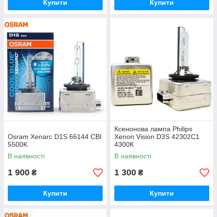
Купити
Купити
Ксенонова лампа Philips
Osram Xenarc D1S 66144 CBI
Xenon Vision D3S 42302C1
5500K
4300К
В наявності
В наявності
1 900
1 300
₴
₴
Купити
Купити