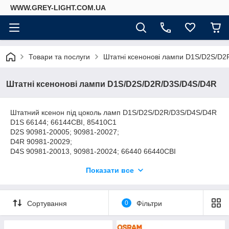
WWW.GREY-LIGHT.COM.UA
Товари та послуги
Штатні ксенонові лампи D1S/D2S/D
Штатні ксенонові лампи D1S/D2S/D2R/D3S/D4S/D4R
Штатний ксенон під цоколь ламп D1S/D2S/D2R/D3S/D4S/D4R
D1S 66144; 66144СВІ, 85410C1
D2S 90981-20005; 90981-20027;
D4R 90981-20029;
D4S 90981-20013, 90981-20024; 66440 66440CBI
D3S 66340, 66340СВІ, 42403;
Показати все
D2R 90981-2008; 66250; 66250CBI
Сортування
0
Фільтри