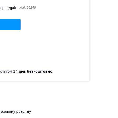
в роздріб
Код:
66240
ротягом 14 днів
безкоштовно
 газовому розряду