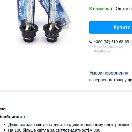
В наявності
Оптом і 
Купити
+380 (67) 619-62-65
Автомобильные
лампочки
повернення товару п
Опис
Особливості:
Дуже яскрава світлова дуга завдяки керованому електронікою
На 100 більше світла за світловидатності у 300