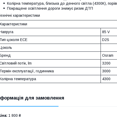
Колірна температура, близька до денного світла (4300К), порі
Покращене освітлення дороги знижує ризик ДТП
ехнічні характеристики
Характеристики
Напруга
85 V
Тип цоколя ЕСЕ
D2S
Цоколь
Бренд
Osram
Світловий потік, lm
3200
Термін експлуатації, годинника
3000
Колірна температура
4300
нформація для замовлення
іна:
1 800 ₴