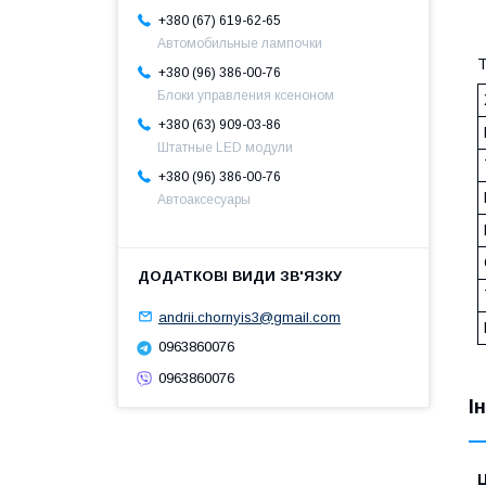
+380 (67) 619-62-65
Автомобильные лампочки
Т
+380 (96) 386-00-76
Блоки управления ксеноном
+380 (63) 909-03-86
Штатные LED модули
+380 (96) 386-00-76
Автоаксесуары
andrii.chornyis3@gmail.com
0963860076
0963860076
І
Ц