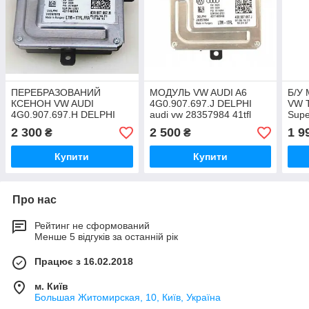
ПЕРЕБРАЗОВАНИЙ
МОДУЛЬ VW AUDI A6
Б/У
КСЕНОН VW AUDI
4G0.907.697.J DELPHI
VW 
4G0.907.697.H DELPHI
audi vw 28357984 41tfl
Supe
4g0907697j 4G0907397J
8U0
2 300
2 500
1 9
₴
₴
Купити
Купити
Про нас
Рейтинг не сформований
Менше 5 відгуків за останній рік
Працює з 16.02.2018
м. Київ
Большая Житомирская, 10, Київ, Україна