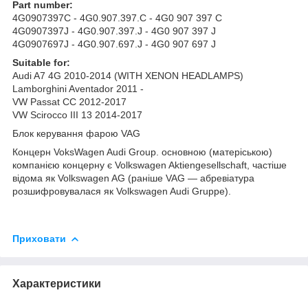
Part number:
4G0907397C - 4G0.907.397.C - 4G0 907 397 C
4G0907397J - 4G0.907.397.J - 4G0 907 397 J
4G0907697J - 4G0.907.697.J - 4G0 907 697 J
Suitable for:
Audi A7 4G 2010-2014 (WITH XENON HEADLAMPS)
Lamborghini Aventador 2011 -
VW Passat CC 2012-2017
VW Scirocco III 13 2014-2017
Блок керування фарою VAG
Концерн VoksWagen Audi Group. основною (матеріською)
компанією концерну є Volkswagen Aktiengesellschaft, частіше
відома як Volkswagen AG (раніше VAG — абревіатура
розшифровувалася як Volkswagen Audi Gruppe).
Приховати
Характеристики