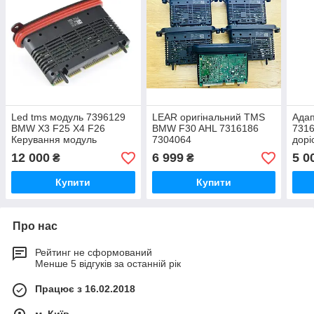
Led tms модуль 7396129
LEAR оригінальний TMS
Ада
BMW X3 F25 X4 F26
BMW F30 AHL 7316186
731
Керування модуль
7304064
дорі
7396129 7440883 7427616
12 000
6 999
5 0
₴
₴
7409739
Купити
Купити
Про нас
Рейтинг не сформований
Менше 5 відгуків за останній рік
Працює з 16.02.2018