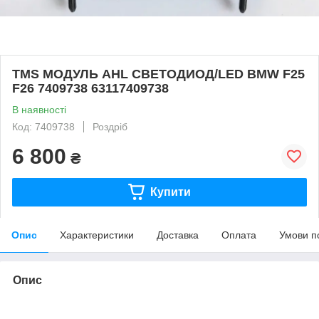
TMS МОДУЛЬ AHL СВЕТОДИОД/LED BMW F25
F26 7409738 63117409738
В наявності
Код: 7409738
Роздріб
6 800
₴
Купити
Опис
Характеристики
Доставка
Оплата
Умови п
Опис