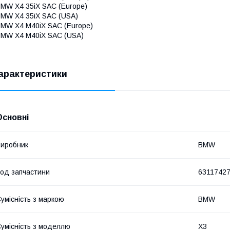
MW X4 35iX SAC (Europe)
MW X4 35iX SAC (USA)
MW X4 M40iX SAC (Europe)
MW X4 M40iX SAC (USA)
арактеристики
Основні
иробник
BMW
од запчастини
6311742
умісність з маркою
BMW
умісність з моделлю
X3