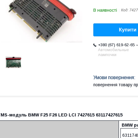
В наявності
Код:
7427
Купити
+380 (67) 619-62-65
Автомобильные
лампочки
повернення товару п
TMS-модуль BMW F25 F26 LED LCI 7427615 63117427615
BMW pa
631174