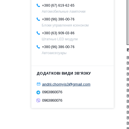
+380 (67) 619-62-65
Автомобильные лампочки
+380 (96) 386-00-76
Блоки управления ксеноном
+380 (63) 909-03-86
Штатные LED модули
+380 (96) 386-00-76
Автоаксесуары
B
B
B
B
B
andrii.chornyis3@gmail.com
B
B
0963860076
B
0963860076
B
B
B
B
B
B