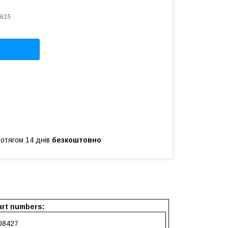
615
ротягом 14 днів
безкоштовно
rt numbers:
08427