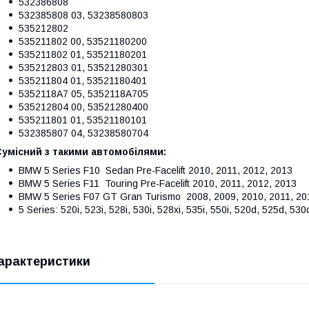
532386808
532385808 03, 53238580803
535212802
535211802 00, 53521180200
535211802 01, 53521180201
535212803 01, 53521280301
535211804 01, 53521180401
5352118A7 05, 5352118A705
535212804 00, 53521280400
535211801 01, 53521180101
532385807 04, 53238580704
Сумісний з такими автомобілями:
BMW 5 Series F10 Sedan Pre-Facelift 2010, 2011, 2012, 2013
BMW 5 Series F11 Touring Pre-Facelift 2010, 2011, 2012, 2013
BMW 5 Series F07 GT Gran Turismo 2008, 2009, 2010, 2011, 201
5 Series: 520i, 523i, 528i, 530i, 528xi, 535i, 550i, 520d, 525d, 53
арактеристики