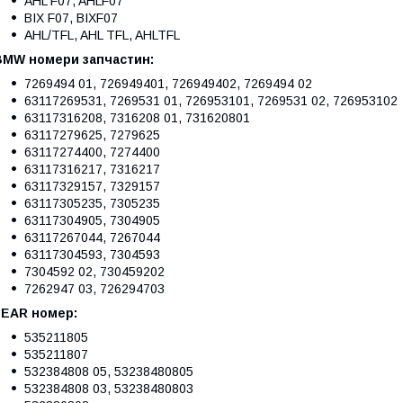
AHL F07, AHLF07
BIX F07, BIXF07
AHL/TFL, AHL TFL, AHLTFL
BMW номери запчастин:
7269494 01, 726949401, 726949402, 7269494 02
63117269531, 7269531 01, 726953101, 7269531 02, 726953102
63117316208, 7316208 01, 731620801
63117279625, 7279625
63117274400, 7274400
63117316217, 7316217
63117329157, 7329157
63117305235, 7305235
63117304905, 7304905
63117267044, 7267044
63117304593, 7304593
7304592 02, 730459202
7262947 03, 726294703
LEAR номер:
535211805
535211807
532384808 05, 53238480805
532384808 03, 53238480803