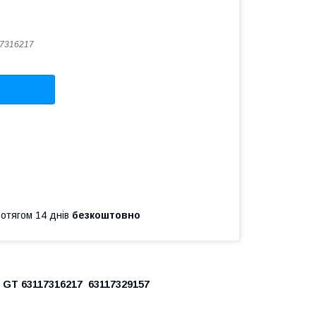
7316217
ротягом 14 днів
безкоштовно
GT 63117316217 63117329157