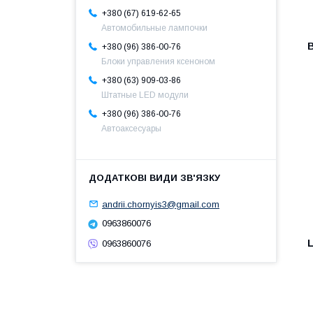
+380 (67) 619-62-65
Автомобильные лампочки
+380 (96) 386-00-76
Блоки управления ксеноном
+380 (63) 909-03-86
Штатные LED модули
+380 (96) 386-00-76
Автоаксесуары
andrii.chornyis3@gmail.com
0963860076
0963860076