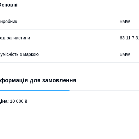
Основні
иробник
BMW
од запчастини
63 11 7 3
умісність з маркою
BMW
нформація для замовлення
іна:
10 000 ₴