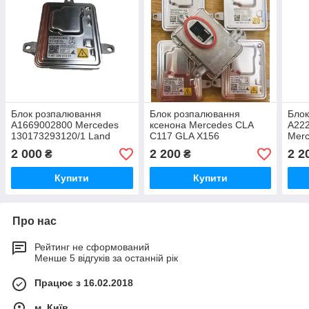
Блок розпалювання
Блок розпалювання
Бло
А1669002800 Mercedes
ксенона Mercedes CLA
A22
130173293120/1 Land
C117 GLA X156
Merc
Rover Кіа Volvo
A2229003300 Q02
W117
2 000
2 200
2 2
₴
₴
A1669002800 Q03
(130732931515)
W22
Купити
Купити
Про нас
Рейтинг не сформований
Менше 5 відгуків за останній рік
Працює з 16.02.2018
м. Київ