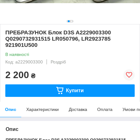
ПРЕБРАЗУНОК Блок D3S A2229003300
Q0290732931515 LR050796, LR2923785
921901U500
В наявності
Код: a2229003300
Роздріб
2 200
₴
Купити
Опис
Характеристики
Доставка
Оплата
Умови п
Опис
ПРЕБРАЗУНОК Блок D3S A2229003300 Q0290732931515