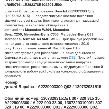
LR050796, LR2923785 921901U500
Штатний
блок розпалювання Bosch
A2229003300 Q02
(130732931515)
— представник уже шостого покоління
відомої торгової марки. Блок призначається для заводської
комплектації ксенонового обладнання в
автомобілях
Mersedes W204, Mercedes
-
Benz
C250, Mercedes
-Benz
C350, Mercedes
-Benz
С63,
Mercedes-Benz ML 63 AMG W166
. Пристрій був розроблений
не так давно та став штатно встановлюватися з 2010
року. Блоки розпалювання AL Bosch 6 gen D1S
використовуються для розпалювання ламп дальнього та
ближнього світла, що мають тип цоколя
D3S
Пристрій працює
як трансформатор і слугує перетворювачем напруги в
високочастотне, розпалюючи лампу, підтримуючи її горіння й
контролюючи роботу всієї системи ксенонового обладнання в
сукупності.
Номер
деталі Repalce
:
A2229003300 Q02 / 130732931515
Обмінний номер: 130732931515/1 307 329 315 15,
A2229003300 / A 222 900 33 00, 130732931900/1 307
329 319 00, A2229003300 Q01 / A2229003300 Q02,