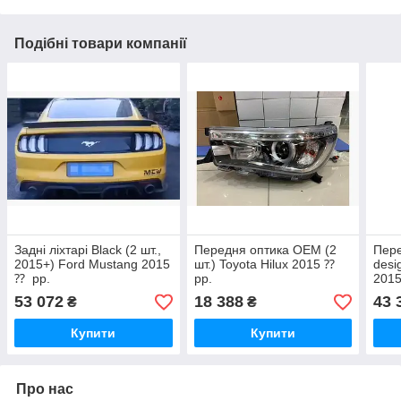
Подібні товари компанії
Задні ліхтарі Black (2 шт.,
Передня оптика ОЕМ (2
Пере
2015+) Ford Mustang 2015
шт.) Toyota Hilux 2015 ⁇
desi
⁇ ︎ рр.
рр.
2015
53 072
18 388
43 
₴
₴
Купити
Купити
Про нас