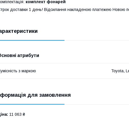
омплектація:
комплект фонарей
трок доставки 1 день! Відсилання накладеною платежею Новою 
арактеристики
Основні атрибути
умісність з маркою
Toyota, L
нформація для замовлення
іна:
11 063 ₴