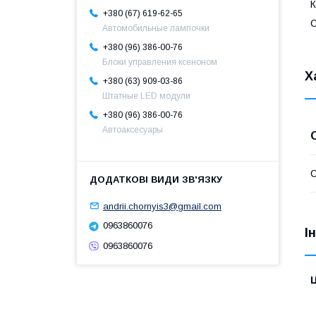
К
+380 (67) 619-62-65
С
Автомобильные лампочки
+380 (96) 386-00-76
Блоки управления ксеноном
Х
+380 (63) 909-03-86
Штатные LED модули
+380 (96) 386-00-76
Автоаксесуары
С
andrii.chornyis3@gmail.com
0963860076
І
0963860076
Ц