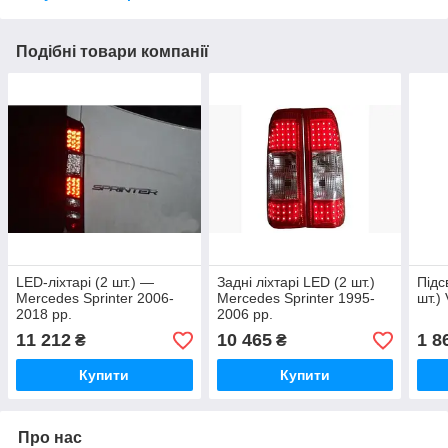
Подібні товари компанії
LED-ліхтарі (2 шт.) —
Задні ліхтарі LED (2 шт.)
Підс
Mercedes Sprinter 2006-
Mercedes Sprinter 1995-
шт.)
2018 рр.
2006 рр.
11 212
10 465
1 8
₴
₴
Купити
Купити
Про нас