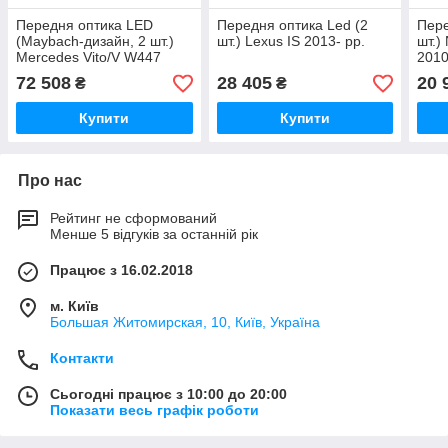
Передня оптика LED
Передня оптика Led (2
Пере
(Maybach-дизайн, 2 шт.)
шт.) Lexus IS 2013- рр.
шт.)
Mercedes Vito/V W447
2010
2014<unk> рр.
72 508
28 405
20 
₴
₴
Купити
Купити
Про нас
Рейтинг не сформований
Менше 5 відгуків за останній рік
Працює з 16.02.2018
м. Київ
Большая Житомирская, 10, Київ, Україна
Контакти
Сьогодні працює з 10:00 до 20:00
Показати весь графік роботи