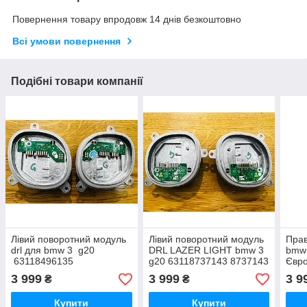
Повернення товару впродовж 14 днів безкоштовно
Всі умови повернення
Подібні товари компанії
Лівий поворотний модуль
Лівий поворотний модуль
Прав
drl для bmw 3 g20
DRL LAZER LIGHT bmw 3
bmw 
63118496135
g20 63118737143 8737143
Євр
63118496137 1420000424
BMW G20 EU 1420000424
3 999
3 999
3 9
₴
₴
L USA
L
Купити
Купити