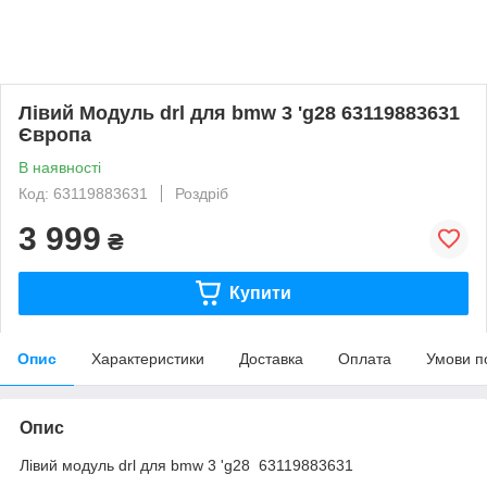
Лівий Модуль drl для bmw 3 'g28 63119883631
Європа
В наявності
Код: 63119883631
Роздріб
3 999
₴
Купити
Опис
Характеристики
Доставка
Оплата
Умови п
Опис
Лівий модуль drl для bmw 3 'g28 63119883631