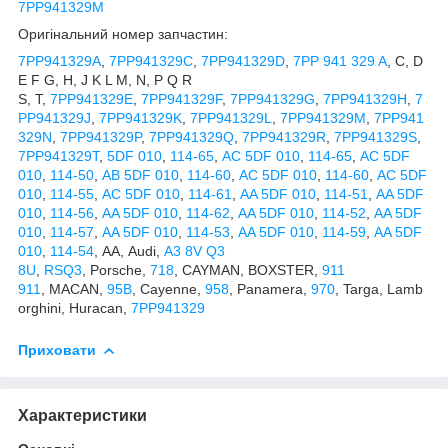
7PP941329M
Оригінальний номер запчастин:
7PP941329A
,
7PP941329C
,
7PP941329D
,
7PP 941 329 A
, C, D
E F G, H, J K L M, N, P Q R
S, T,
7PP941329E
,
7PP941329F
,
7PP941329G
,
7PP941329H
,
7
PP941329J
,
7PP941329K
,
7PP941329L
,
7PP941329M
,
7PP941
329N
,
7PP941329P
,
7PP941329Q
,
7PP941329R
,
7PP941329S
,
7PP941329T
,
5DF 010
,
114-65
,
AC 5DF 010
,
114-65
,
AC 5DF
010
,
114-50
,
AB 5DF 010
,
114-60
,
AC 5DF 010
,
114-60
,
AC 5DF
010
,
114-55
,
AC 5DF 010
,
114-61
,
AA 5DF 010
,
114-51
,
AA 5DF
010
,
114-56
,
AA 5DF 010
,
114-62
,
AA 5DF 010
,
114-52
,
AA 5DF
010
,
114-57
,
AA 5DF 010
,
114-53
,
AA 5DF 010
,
114-59
,
AA 5DF
010
,
114-54
, AA, Audi,
A3 8V Q3
8U
,
RSQ3
, Porsche,
718
, CAYMAN, BOXSTER,
911
911
, MACAN,
95B
, Cayenne,
958
, Panamera,
970
, Targa, Lamb
orghini, Huracan,
7PP941329
Приховати
Характеристики