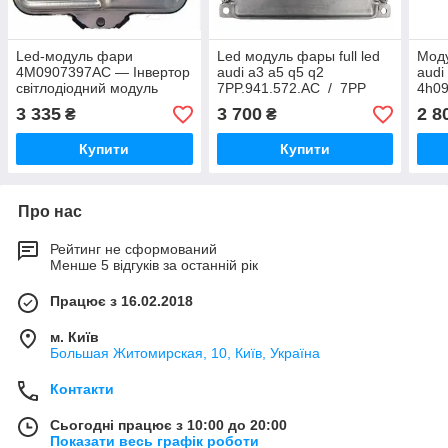
Led-модуль фари
Led модуль фары full led
Моду
4M0907397AC — Інвертор
audi a3 a5 q5 q2
audi
світлодіодний модуль
7PP.941.572.AC / 7PP
4h09
AUDI A4 B9 8 W A5 Q7
941 572 AC /
3 335
3 700
2 8
₴
₴
MATRIX
7pp941572ac
Купити
Купити
Про нас
Рейтинг не сформований
Менше 5 відгуків за останній рік
Працює з 16.02.2018
м. Київ
Большая Житомирская, 10, Київ, Україна
Контакти
Сьогодні працює з 10:00 до 20:00
Показати весь графік роботи