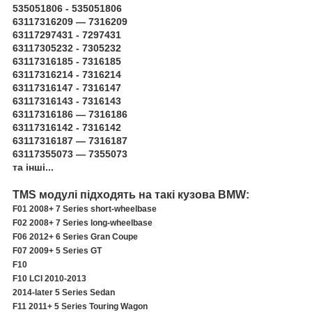
535051806 - 535051806
63117316209 — 7316209
63117297431 - 7297431
63117305232 - 7305232
63117316185 - 7316185
63117316214 - 7316214
63117316147 - 7316147
63117316143 - 7316143
63117316186 — 7316186
63117316142 - 7316142
63117316187 — 7316187
63117355073 — 7355073
та інші...
TMS модулі підходять на такі кузова BMW:
F01 2008+ 7 Series short-wheelbase
F02 2008+ 7 Series long-wheelbase
F06 2012+ 6 Series Gran Coupe
F07 2009+ 5 Series GT
F10
F10 LCI 2010-2013
2014-later 5 Series Sedan
F11 2011+ 5 Series Touring Wagon