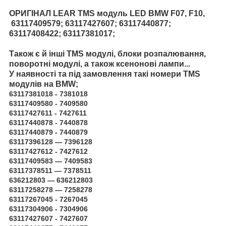
ОРИГІНАЛ LEAR TMS модуль LED BMW F07, F10,
63117409579; 63117427607; 63117440877;
63117408422; 63117381017;
Також є й інші
TMS модулі,
блоки розпалювання,
поворотні модулі, а також ксенонові лампи...
У наявності та під замовлення такі номери TMS
модулів на BMW;
63117381018 - 7381018
63117409580 - 7409580
63117427611 - 7427611
63117440878 - 7440878
63117440879 - 7440879
63117396128 — 7396128
63117427612 - 7427612
63117409583 — 7409583
63117378511 — 7378511
636212803 — 636212803
63117258278 — 7258278
63117267045 - 7267045
63117304906 - 7304906
63117427607 - 7427607