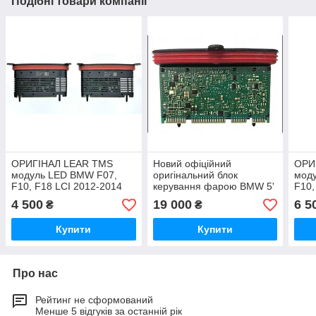
Подібні товари компанії
ОРИГІНАЛ LEAR TMS
Новий офіційний
ОРИ
модуль LED BMW F07,
оригінальний блок
мод
F10, F18 LCI 2012-2014
керування фарою BMW 5'
F10,
BMW
F10 F07 LED — LEAR
BM
4 500
19 000
6 5
₴
₴
5series 63117355073
63117440878
5ser
63117316187
631
Купити
Купити
Про нас
Рейтинг не сформований
Менше 5 відгуків за останній рік