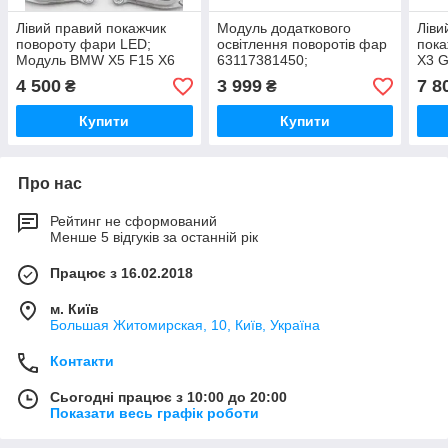
Лівий правий покажчик
Модуль додаткового
Ліви
повороту фари LED;
освітлення поворотів фар
пок
Модуль BMW X5 F15 X6
63117381450;
X3 G
F16 M F85 F86;
63117381449 BMW x5 f15
6311
4 500
3 999
7 8
₴
₴
63117442779;
x6 f16
631
63117442780
Купити
Купити
Про нас
Рейтинг не сформований
Менше 5 відгуків за останній рік
Працює з 16.02.2018
м. Київ
Большая Житомирская, 10, Київ, Україна
Контакти
Сьогодні працює з 10:00 до 20:00
Показати весь графік роботи