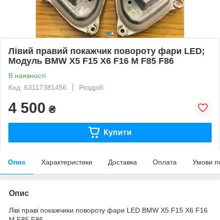
Лівий правий покажчик повороту фари LED;
Модуль BMW X5 F15 X6 F16 M F85 F86
В наявності
Код: 63117381456
Роздріб
4 500
₴
Купити
Опис
Характеристики
Доставка
Оплата
Умови п
Опис
Ліві праві покажчики повороту фари LED BMW X5 F15 X6 F16
M F85 F86