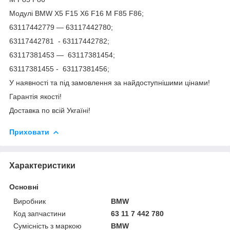
Модулі BMW X5 F15 X6 F16 M F85 F86;
63117442779 — 63117442780;
63117442781 - 63117442782;
63117381453 — 63117381454;
63117381455 - 63117381456;
У наявності та під замовлення за найдоступнішими цінами!
Гарантія якості!
Доставка по всій Укraїні!
Приховати
Характеристики
Основні
Виробник
BMW
Код запчастини
63 11 7 442 780
Сумісність з маркою
BMW