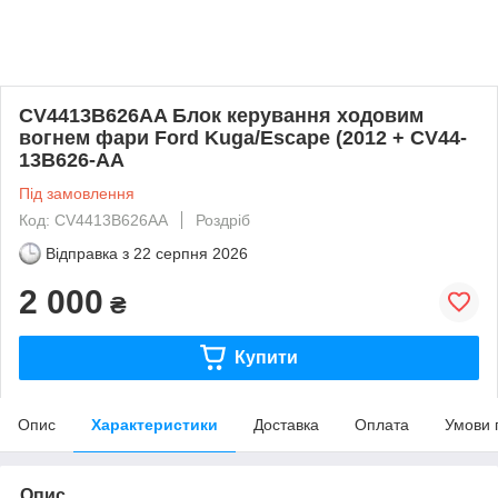
CV4413B626AA Блок керування ходовим
вогнем фари Ford Kuga/Escape (2012 + CV44-
13B626-AA
Під замовлення
Код: CV4413B626AA
Роздріб
Відправка з
22 серпня 2026
2 000
₴
Купити
Опис
Характеристики
Доставка
Оплата
Умови 
Опис