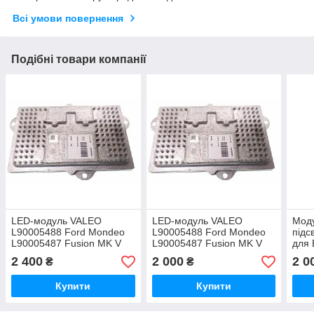
Всі умови повернення
Подібні товари компанії
LED-модуль VALEO
LED-модуль VALEO
Моду
L90005488 Ford Mondeo
L90005488 Ford Mondeo
підс
L90005487 Fusion MK V
L90005487 Fusion MK V
для
2016
2016
L90
2 400
2 000
2 0
₴
₴
Купити
Купити