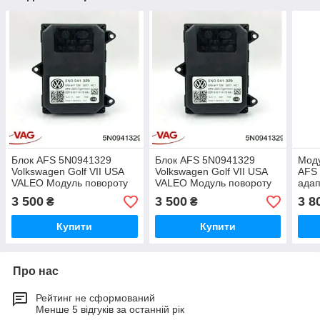
Блок AFS 5N0941329
Блок AFS 5N0941329
Моду
Volkswagen Golf VII USA
Volkswagen Golf VII USA
AFS 
VALEO Модуль повороту
VALEO Модуль повороту
адап
фар фольксваген Гольф 7
фар фольксваген Гольф 7
1T0
3 500
3 500
3 8
₴
₴
Купити
Купити
Про нас
Рейтинг не сформований
Менше 5 відгуків за останній рік