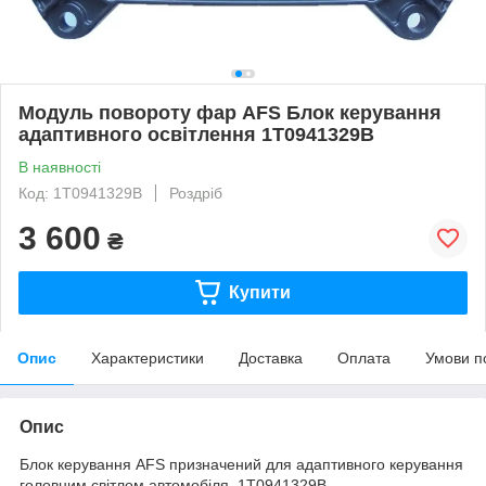
Модуль повороту фар AFS Блок керування
адаптивного освітлення 1T0941329B
В наявності
Код: 1T0941329B
Роздріб
3 600
₴
Купити
Опис
Характеристики
Доставка
Оплата
Умови п
Опис
Блок керування AFS призначений для адаптивного керування
головним світлом автомобіля. 1T0941329B