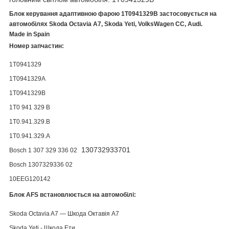
Блок керування адаптивною фарою 1T0941329B застосовується на
автомобілях Skoda Octavia A7, Skoda Yeti, VolksWagen CC, Audi.
Made in Spain
Номер запчастин:
1T0941329
1T0941329A
1T0941329B
1T0 941 329 B
1T0.941.329.B
1T0.941.329.A
130732933701
Bosch 1 307 329 336 02
Bosch 1307329336 02
10EEG120142
Блок AFS встановлюється на автомобілі:
Skoda Octavia A7 — Шкода Октавія А7
Skoda Yeti - Шкода Ети