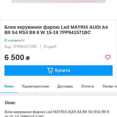
Блок керування фарою Led MATRIX AUDI A4
B9 S4 RS4 B9 8 W 15-19 7PP941571BC
В наявності
Код: 7PP941571BC
Роздріб
6 500
₴
Купити
Опис
Характеристики
Доставка
Оплата
Умови п
Опис
Блок керування фарою Led MATRIX AUDI A4 B9 S4 RS4 B9 8
W 15-19 7PP941571BC