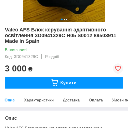
Valeo AFS Блок керування адаптивного
освітлення 3D0941329С H05 S0012 89503911
Made in Spain
В наявності
Код: 3D0941329С
Роздріб
3 000
₴
Купити
Опис
Характеристики
Доставка
Оплата
Умови п
Опис
Valeo AFS Блок керування адаптивним освітленням