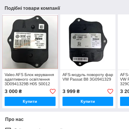
Подібні товари компанії
Valeo AFS Блок керування
AFS-модуль повороту фар
AFS
адаптивного освітлення
VW Passat B8 3G0941329
VW P
3D0941329B H05 S0012
329
89503912 Made in Spain
3 000
3 999
3 2
₴
₴
Купити
Купити
Про нас