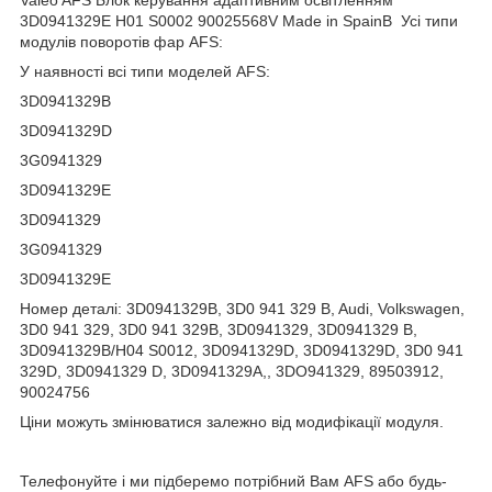
3D0941329E H01 S0002 90025568V Made in SpainВ Усі типи
модулів поворотів фар AFS:
У наявності всі типи моделей AFS:
3D0941329B
3D0941329D
3G0941329
3D0941329Е
3D0941329
3G0941329
3D0941329E
Номер деталі: 3D0941329B, 3D0 941 329 B, Audi, Volkswagen,
3D0 941 329, 3D0 941 329B, 3D0941329, 3D0941329 B,
3D0941329B/H04 S0012, 3D0941329D, 3D0941329D, 3D0 941
329D, 3D0941329 D, 3D0941329A,, 3DO941329, 89503912,
90024756
Ціни можуть змінюватися залежно від модифікації модуля.
Телефонуйте і ми підберемо потрібний Вам AFS або будь-