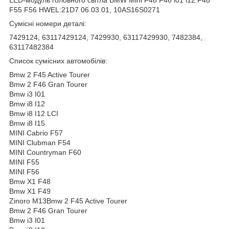
F55 F56 HWEL:21D7 06.03.01, 10AS16S0271
Сумісні номери деталі:
7429124, 63117429124, 7429930, 63117429930, 7482384,
63117482384
Список сумісних автомобілів:
Bmw 2 F45 Active Tourer
Bmw 2 F46 Gran Tourer
Bmw i3 I01
Bmw i8 I12
Bmw i8 I12 LCI
Bmw i8 I15
MINI Cabrio F57
MINI Clubman F54
MINI Countryman F60
MINI F55
MINI F56
Bmw X1 F48
Bmw X1 F49
Zinoro M13Bmw 2 F45 Active Tourer
Bmw 2 F46 Gran Tourer
Bmw i3 I01