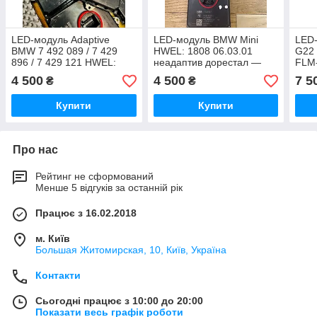
LED-модуль Adaptive
LED-модуль BMW Mini
LED
BMW 7 492 089 / 7 429
HWEL: 1808 06.03.01
G22
896 / 7 429 121 HWEL:
неадаптив дорестал —
FLM-
21D8 06.03.01 FLE
7429122; 7492088;
11-5
4 500
4 500
7 5
₴
₴
7429927
01
Купити
Купити
Про нас
Рейтинг не сформований
Менше 5 відгуків за останній рік
Працює з 16.02.2018
м. Київ
Большая Житомирская, 10, Київ, Україна
Контакти
Сьогодні працює з 10:00 до 20:00
Показати весь графік роботи