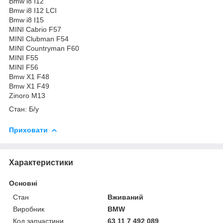
Bmw i8 I12
Bmw i8 I12 LCI
Bmw i8 I15
MINI Cabrio F57
MINI Clubman F54
MINI Countryman F60
MINI F55
MINI F56
Bmw X1 F48
Bmw X1 F49
Zinoro M13
Стан: Б/у
Приховати
Характеристики
Основні
Стан
Вживаний
Виробник
BMW
Код запчастини
63 11 7 492 089