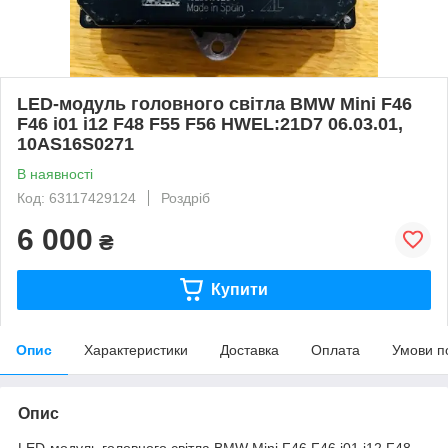
LED-модуль головного світла BMW Mini F46
F46 i01 i12 F48 F55 F56 HWEL:21D7 06.03.01,
10AS16S0271
В наявності
Код: 63117429124
Роздріб
6 000
₴
Купити
Опис
Характеристики
Доставка
Оплата
Умови п
Опис
LED-модуль головного світла BMW Mini F46 F46 i01 i12 F48