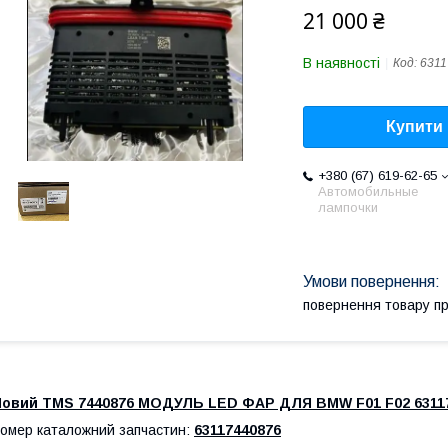
21 000 ₴
В наявності
Код:
6311
Купити
+380 (67) 619-62-65
Автомобильные
лампочки
повернення товару п
Новий TMS 7440876 МОДУЛЬ LED ФАР ДЛЯ BMW F01 F02 631174
омер каталожний запчастин:
63117440876