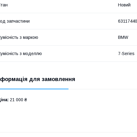
Стан
Новий
од запчастини
6311744
умісність з маркою
BMW
умісність з моделлю
7-Series
нформація для замовлення
іна:
21 000 ₴