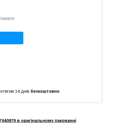
7440876
ротягом 14 днів
безкоштовно
40876 в оригінальному пакованні