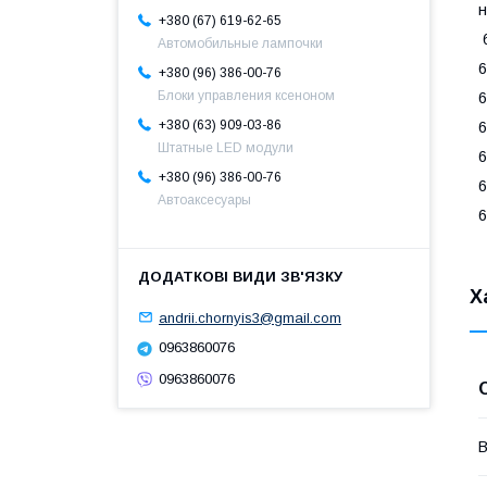
н
+380 (67) 619-62-65
6
Автомобильные лампочки
6
+380 (96) 386-00-76
Блоки управления ксеноном
6
+380 (63) 909-03-86
6
Штатные LED модули
6
+380 (96) 386-00-76
6
Автоаксесуары
6
Х
andrii.chornyis3@gmail.com
0963860076
0963860076
В