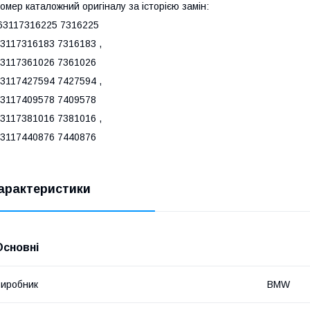
омер каталожний оригіналу за історією замін:
3117316225 7316225
3117316183 7316183 ,
3117361026 7361026
3117427594 7427594 ,
3117409578 7409578
3117381016 7381016 ,
3117440876 7440876
арактеристики
Основні
иробник
BMW