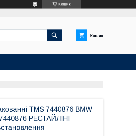
Кошик
Кошик
пакованні TMS 7440876 BMW
17440876 РЕСТАЙЛІНГ
 встановлення