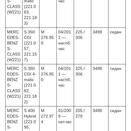
S-
matic
час
CLASS
(221.0
(W221)
83,
221.18
3)
MERC
S 350
M
04/201
225 /
3498
седан
EDES-
CGI
276.95
1 —
306
BENZ
(221.0
0
настіб.
S-
57,
час
CLASS
221.15
(W221)
7)
MERC
S 350
M
04/201
225 /
3498
седан
EDES-
CGI 4-
276.95
1 —
306
BENZ
matic
0
настіб.
S-
(221.0
час
CLASS
82,
(W221)
221.18
2)
MERC
S 400
M
01/200
205 /
3498
седан
EDES-
Hybrid
272.97
9 —
279
BENZ
(221.0
4
нат.час
S-
95,