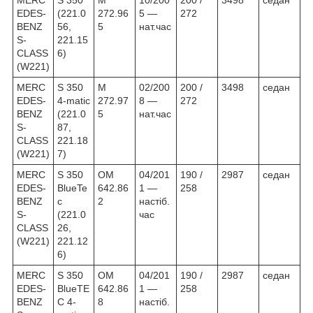
EDES-
(221.0
272.96
5 —
272
BENZ
56,
5
нат.час
S-
221.15
CLASS
6)
(W221)
MERC
S 350
M
02/200
200 /
3498
седан
EDES-
4-matic
272.97
8 —
272
BENZ
(221.0
5
нат.час
S-
87,
CLASS
221.18
(W221)
7)
MERC
S 350
OM
04/201
190 /
2987
седан
EDES-
BlueTe
642.86
1 —
258
BENZ
c
2
настіб.
S-
(221.0
час
CLASS
26,
(W221)
221.12
6)
MERC
S 350
OM
04/201
190 /
2987
седан
EDES-
BlueTE
642.86
1 —
258
BENZ
C 4-
8
настіб.