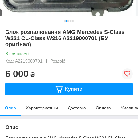
Блок розпалювання AMG Mercedes S-Class
W221 CL-Class W216 A2219000701 (БУ
оригінал)
В наявності
Код: A2219000701
Роздріб
6 000
₴
Купити
Опис
Характеристики
Доставка
Оплата
Умови п
Опис
Блок розпалювання AMG Mercedes S-Class W221 CL-Class