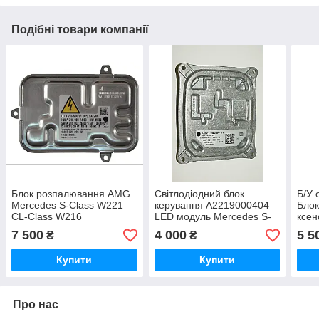
Подібні товари компанії
Блок розпалювання AMG
Світлодіодний блок
Б/У 
Mercedes S-Class W221
керування A2219000404
Бло
CL-Class W216
LED модуль Mercedes S-
ксен
A2169009100 БУ оригінал
Class W221 CL-Class
(W2
7 500
4 000
5 5
₴
₴
W216
Купити
Купити
Про нас