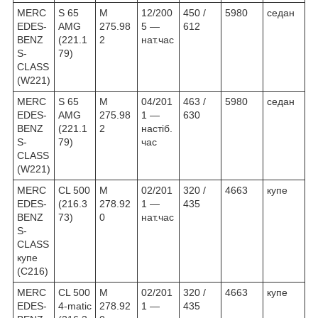
MERC
S 65
M
12/200
450 /
5980
седан
EDES-
AMG
275.98
5 —
612
BENZ
(221.1
2
нат.час
S-
79)
CLASS
(W221)
MERC
S 65
M
04/201
463 /
5980
седан
EDES-
AMG
275.98
1 —
630
BENZ
(221.1
2
настіб.
S-
79)
час
CLASS
(W221)
MERC
CL 500
M
02/201
320 /
4663
купе
EDES-
(216.3
278.92
1 —
435
BENZ
73)
0
нат.час
S-
CLASS
купе
(C216)
MERC
CL 500
M
02/201
320 /
4663
купе
EDES-
4-matic
278.92
1 —
435