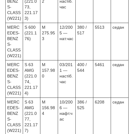
BENZ
(221.0
2
настіб.
S-
73,
час
CLASS
221.17
(W221)
3)
MERC
S 600
M
12/200
380 /
5513
седан
EDES-
(221.1
275.95
5 —
517
BENZ
76)
3
нат.час
S-
CLASS
(W221)
MERC
S 63
M
03/201
400 /
5461
седан
EDES-
AMG
157.98
1 —
544
BENZ
(221.0
0
настіб.
S-
74,
час
CLASS
221.17
(W221)
4)
MERC
S 63
M
10/200
386 /
6208
седан
EDES-
AMG
156.98
6 —
525
BENZ
(221.0
4
нафт.ч
S-
77,
ас
CLASS
221.17
(W221)
7)