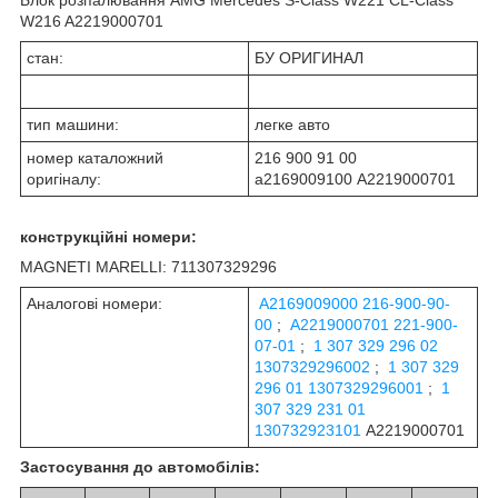
W216 A2219000701
стан:
БУ ОРИГИНАЛ
тип машини:
легке авто
номер каталожний
216 900 91 00
оригіналу:
a2169009100 A2219000701
конструкційні номери:
MAGNETI MARELLI: 711307329296
Аналогові номери:
A2169009000 216-900-90-
00
;
A2219000701 221-900-
07-01
;
1 307 329 296 02
1307329296002
;
1 307 329
296 01 1307329296001
;
1
307 329 231 01
130732923101
A2219000701
Застосування до автомобілів: