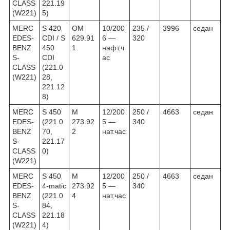
CLASS
221.19
(W221)
5)
MERC
S 420
OM
10/200
235 /
3996
седан
EDES-
CDI / S
629.91
6 —
320
BENZ
450
1
нафт.ч
S-
CDI
ас
CLASS
(221.0
(W221)
28,
221.12
8)
MERC
S 450
M
12/200
250 /
4663
седан
EDES-
(221.0
273.92
5 —
340
BENZ
70,
2
нат.час
S-
221.17
CLASS
0)
(W221)
MERC
S 450
M
12/200
250 /
4663
седан
EDES-
4-matic
273.92
5 —
340
BENZ
(221.0
4
нат.час
S-
84,
CLASS
221.18
(W221)
4)