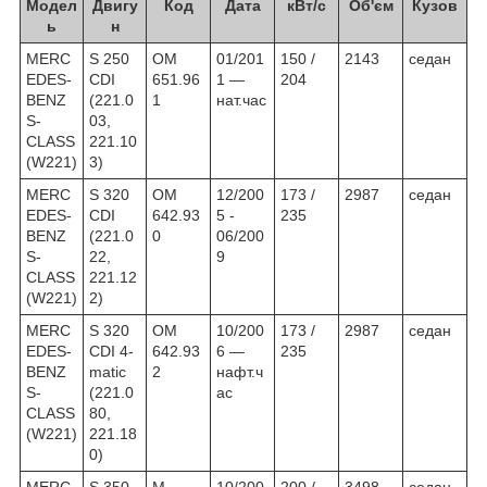
Модел
Двигу
Код
Дата
кВт/с
Об'єм
Кузов
ь
н
MERC
S 250
OM
01/201
150 /
2143
седан
EDES-
CDI
651.96
1 —
204
BENZ
(221.0
1
нат.час
S-
03,
CLASS
221.10
(W221)
3)
MERC
S 320
OM
12/200
173 /
2987
седан
EDES-
CDI
642.93
5 -
235
BENZ
(221.0
0
06/200
S-
22,
9
CLASS
221.12
(W221)
2)
MERC
S 320
OM
10/200
173 /
2987
седан
EDES-
CDI 4-
642.93
6 —
235
BENZ
matic
2
нафт.ч
S-
(221.0
ас
CLASS
80,
(W221)
221.18
0)
MERC
S 350
M
10/200
200 /
3498
седан