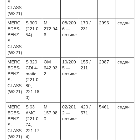
S-
CLASS
(W221)
MERC
S 300
M
08/200
170 /
2996
седан
EDES-
(221.0
272.94
6 —
231
BENZ
54)
6
нат.час
S-
CLASS
(W221)
MERC
S 320
OM
10/200
155 /
2987
седан
EDES-
CDI 4-
642.93
5 —
211
BENZ
matic
2
нат.час
S-
(221.0
CLASS
80,
(W221)
221.18
0)
MERC
S 63
M
02/201
420 /
5461
седан
EDES-
AMG
157.98
2 —
571
BENZ
(221.0
0
нат.час
S-
74,
CLASS
221.17
(W221)
4)