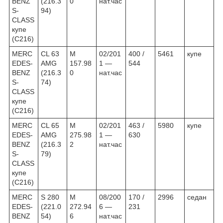
BENZ
(216.3
0
нат.час
S-
94)
CLASS
купе
(C216)
MERC
CL 63
M
02/201
400 /
5461
купе
EDES-
AMG
157.98
1 —
544
BENZ
(216.3
0
нат.час
S-
74)
CLASS
купе
(C216)
MERC
CL 65
M
02/201
463 /
5980
купе
EDES-
AMG
275.98
1 —
630
BENZ
(216.3
2
нат.час
S-
79)
CLASS
купе
(C216)
MERC
S 280
M
08/200
170 /
2996
седан
EDES-
(221.0
272.94
6 —
231
BENZ
54)
6
нат.час