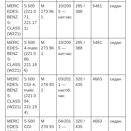
MERC
S 500
M
10/200
285 /
5461
седан
EDES-
(221.0
273.96
5 —
388
BENZ
71,
1
нат.час
S-
221.17
CLASS
1)
(W221)
MERC
S 500
M
10/200
285 /
5461
седан
EDES-
4-matic
273.96
5 —
388
BENZ
(221.0
1
нат.час
S-
86,
CLASS
221.18
(W221)
6)
MERC
S 500
M
03/201
320 /
4663
седан
EDES-
CGI 4-
278.93
1 —
435
BENZ
matic
2
настіб.
S-
(221.0
час
CLASS
94,
(W221)
221.19
4)
MERC
S 500
M
04/201
320 /
4663
седан
EDES-
CGI
278.93
1 —
435