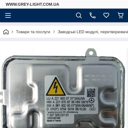
WWW.GREY-LIGHT.COM.UA
Товари та послуги
Заводські LED модулі, перетворювач