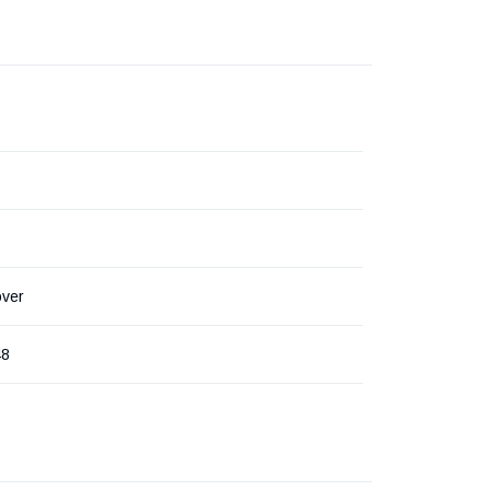
ver
48