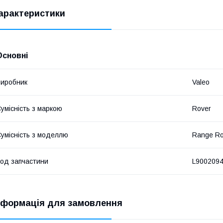
арактеристики
Основні
иробник
Valeo
умісність з маркою
Rover
умісність з моделлю
Range Ro
од запчастини
L900209
нформація для замовлення