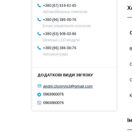
+380 (67) 619-62-65
Х
Автомобильные лампочки
+380 (96) 386-00-76
Блоки управления ксеноном
+380 (63) 909-03-86
Штатные LED модули
+380 (96) 386-00-76
В
Автоаксесуары
С
С
andrii.chornyis3@gmail.com
0963860076
К
0963860076
І