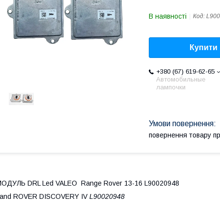
В наявності
Код:
L900
Купити
+380 (67) 619-62-65
Автомобильные
лампочки
повернення товару п
ОДУЛЬ DRL Led VALEO Range Rover 13-16 L90020948
Land ROVER DISCOVERY IV
L90020948