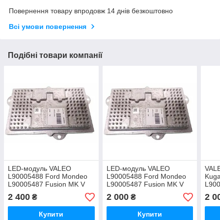
Повернення товару впродовж 14 днів безкоштовно
Всі умови повернення
Подібні товари компанії
LED-модуль VALEO
LED-модуль VALEO
VAL
L90005488 Ford Mondeo
L90005488 Ford Mondeo
Kug
L90005487 Fusion MK V
L90005487 Fusion MK V
L90
2016
2016
2 400
2 000
2 0
₴
₴
Купити
Купити