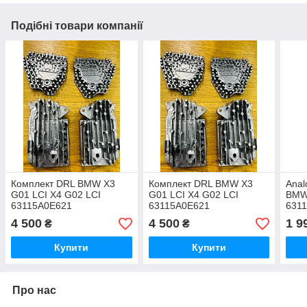
Подібні товари компанії
Комплект DRL BMW X3
Комплект DRL BMW X3
Anal
G01 LCI X4 G02 LCI
G01 LCI X4 G02 LCI
BMW
63115A0E621
63115A0E621
631
/ 63115A0E622
/ 63115A0E622
631
4 500
4 500
1 9
₴
₴
/ 63115A0E623
/ 63115A0E623
631
/ 63115A0E624
/ 63115A0E624
631
Купити
Купити
Про нас