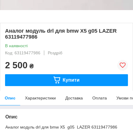
Аналог модуль drl для bmw X5 g05 LAZER
63119477986
В наявності
Код: 63119477986
Роздріб
2 500
₴
Купити
Опис
Характеристики
Доставка
Оплата
Умови п
Опис
Аналог модуль drl для bmw X5 g05 LAZER 63119477986