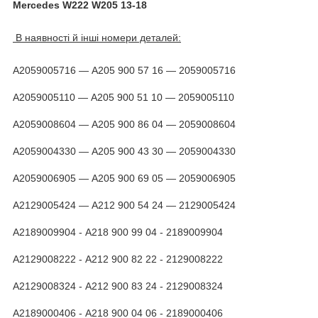
Mercedes W222 W205 13-18
В наявності й інші номери деталей:
A2059005716 — А205 900 57 16 — 2059005716
A2059005110 — А205 900 51 10 — 2059005110
A2059008604 — А205 900 86 04 — 2059008604
A2059004330 — А205 900 43 30 — 2059004330
A2059006905 — А205 900 69 05 — 2059006905
А2129005424 — А212 900 54 24 — 2129005424
А2189009904 - А218 900 99 04 - 2189009904
А2129008222 - А212 900 82 22 - 2129008222
А2129008324 - А212 900 83 24 - 2129008324
А2189000406 - А218 900 04 06 - 2189000406