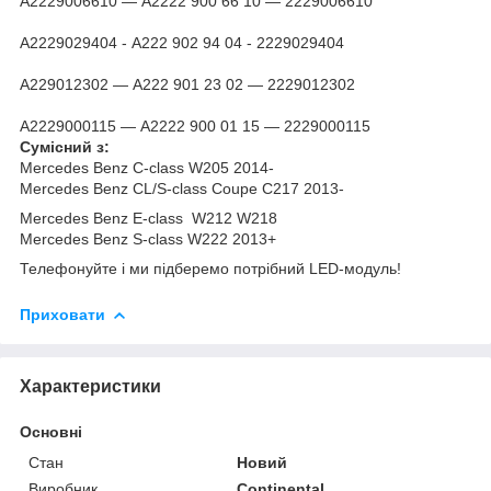
A2229006610 — А2222 900 66 10 — 2229006610
A2229029404 - А222 902 94 04 - 2229029404
A229012302 — А222 901 23 02 — 2229012302
А2229000115 — А2222 900 01 15 — 2229000115
Сумісний з:
Mercedes Benz C-class W205 2014-
Mercedes Benz CL/S-class Coupe C217 2013-
Mercedes Benz E-class W212 W218
Mercedes Benz S-class W222 2013+
Телефонуйте і ми підберемо потрібний LED-модуль!
Приховати
Характеристики
Основні
Стан
Новий
Виробник
Continental