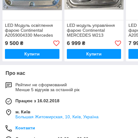
LED Модуль освітлення
LED модуль управління
LED 
фарою Continental
фарою Continental
фаро
A2059004330 Mercedes
MERCEDES W213
A20
W222 W205 13-18
A2139002534
W22
9 500
6 999
7 9
₴
₴
Купити
Купити
Про нас
Рейтинг не сформований
Менше 5 відгуків за останній рік
Працює з 16.02.2018
м. Київ
Большая Житомирская, 10, Київ, Україна
Контакти