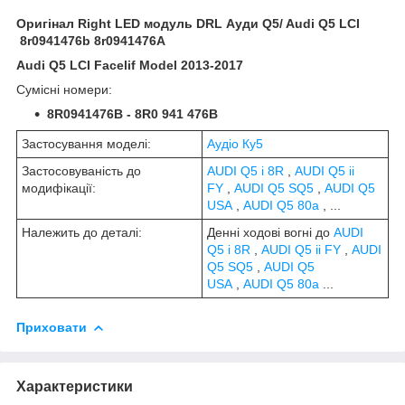
Оригінал Right LED модуль DRL Ауди Q5/ Audi Q5 LCI
8r0941476b 8r0941476A
Audi Q5 LCI Facelif Model 2013-2017
Сумісні номери:
8R0941476B - 8R0 941 476B
Застосування моделі:
Аудіо Ку5
Застосовуваність до
AUDI Q5 i 8R
,
AUDI Q5 ii
модифікації:
FY
,
AUDI Q5 SQ5
,
AUDI Q5
USA
,
AUDI Q5 80a
, ...
Належить до деталі:
Денні ходові вогні до
AUDI
Q5 i 8R
,
AUDI Q5 ii FY
,
AUDI
Q5 SQ5
,
AUDI Q5
USA
,
AUDI Q5 80a
...
Приховати
Характеристики