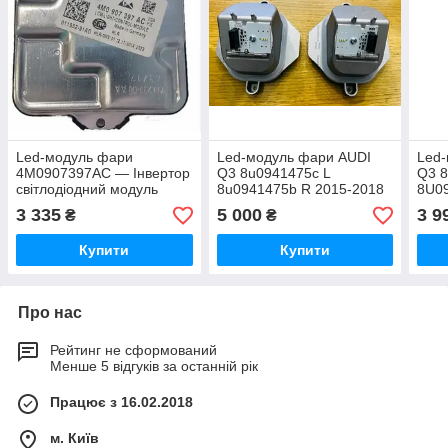
Led-модуль фари
Led-модуль фари AUDI
Led
4M0907397AC — Інвертор
Q3 8u0941475c L
Q3 
світлодіодний модуль
8u0941475b R 2015-2018
8U0
AUDI A4 B9 8 W A5 Q7
3 335
5 000
3 9
₴
₴
MATRIX
Купити
Купити
Про нас
Рейтинг не сформований
Менше 5 відгуків за останній рік
Працює з 16.02.2018
м. Київ