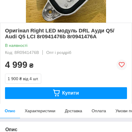
Оригінал Right LED модуль DRL Ауди Q5/
Audi Q5 LCI 8r0941476b 8r0941476A
В наявності
Код: 8R0941476B
Опт і роздріб
4 999
₴
1 900 ₴
від 4 шт.
Купити
Опис
Характеристики
Доставка
Оплата
Умови п
Опис