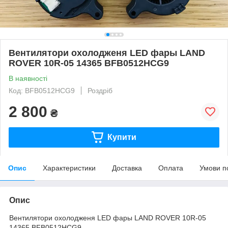
Вентилятори охолодженя LED фары LAND
ROVER 10R-05 14365 BFB0512HCG9
В наявності
Код: BFB0512HCG9
Роздріб
2 800
₴
Купити
Опис
Характеристики
Доставка
Оплата
Умови п
Опис
Вентилятори охолодженя LED фары LAND ROVER 10R-05
14365 BFB0512HCG9