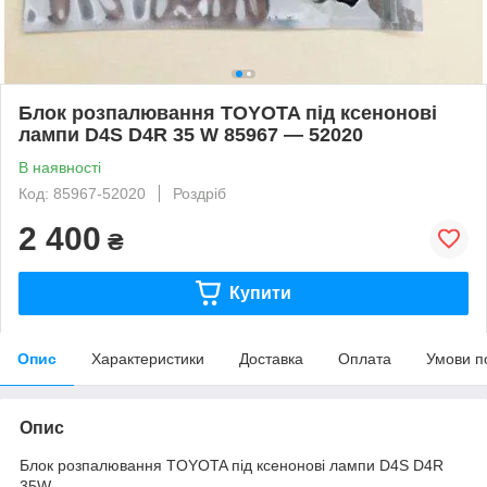
Блок розпалювання TOYOTA під ксенонові
лампи D4S D4R 35 W 85967 — 52020
В наявності
Код: 85967-52020
Роздріб
2 400
₴
Купити
Опис
Характеристики
Доставка
Оплата
Умови п
Опис
Блок розпалювання TOYOTA під ксенонові лампи D4S D4R
35W