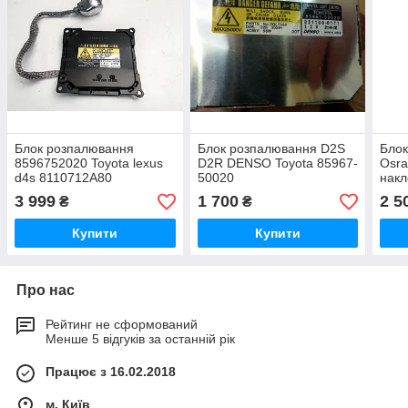
Блок розпалювання
Блок розпалювання D2S
Бло
8596752020 Toyota lexus
D2R DENSO Toyota 85967-
Osra
d4s 8110712A80
50020
накл
8110752680 8110747240
pin 
3 999
1 700
2 5
₴
₴
8110830B90 8110747150
AA7
85967-52021
D3/1
Купити
Купити
Про нас
Рейтинг не сформований
Менше 5 відгуків за останній рік
Працює з 16.02.2018
м. Київ