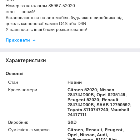
Номер за каталогом 85967-52020
стан — новий!
Встановлюється на автомобіль будь-якого виробника під
цоколь ксенонової лампи D4S або D4R
У наявності є інші блоки розпалювання!
Приховати
Характеристики
Основні
Стан
Новий
Кросс-номери
Citroen 52020; Nissan
28474JD00B; Opel 6235149;
Peugeot 52020; Renault
28474JD00B; SAAB 12790592;
Toyota 8110747240; Vauxhall
24417111
Виробник
S&D
Сумісність з маркою
Citroen, Renault, Peugeot,
Opel, Nissan, Audi,
Volkswagen, BMW, Fiat,