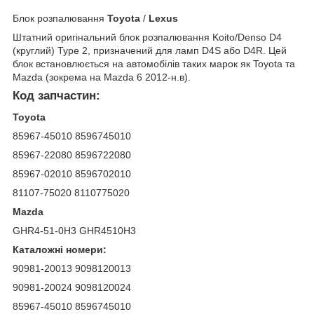
Блок розпалювання
Toyota
/
Lexus
Штатний оригінальний блок розпалювання Koito/Denso D4
(круглий) Type 2, призначений для ламп D4S або D4R. Цей
блок встановлюється на автомобілів таких марок як Toyota та
Mazda (зокрема на Mazda 6 2012-н.в).
Код запчастин:
Toyota
85967-45010 8596745010
85967-22080 8596722080
85967-02010 8596702010
81107-75020 8110775020
Mazda
GHR4-51-0H3 GHR4510H3
Каталожні номери:
90981-20013 9098120013
90981-20024 9098120024
85967-45010 8596745010