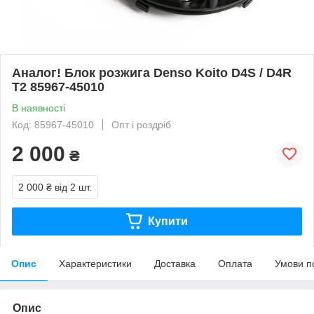
Аналог! Блок розжига Denso Koito D4S / D4R
T2 85967-45010
В наявності
Код: 85967-45010
Опт і роздріб
2 000
₴
2 000 ₴
від 2 шт.
Купити
Опис
Характеристики
Доставка
Оплата
Умови п
Опис