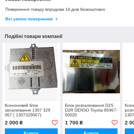
Повернення товару впродовж 14 днів безкоштовно
Всі умови повернення
Подібні товари компанії
Ксеноновий блок
Блок розпалювання D2S
Ксен
запалювання 1307 329
D2R DENSO Toyota 85967-
роз
067 ( 1307329067)
50020
130
D2S/D2R.
2 000
1 700
2 0
₴
₴
Купити
Купити