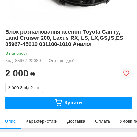
Блок розпалювання ксенон Toyota Camry,
Land Cruiser 200, Lexus RX, LS, LX,GS,IS,ES
85967-45010 031100-1010 Аналог
В наявності
Код: 85967-22080
Опт і роздріб
2 000
₴
2 000 ₴
від 2 шт.
Купити
Опис
Характеристики
Доставка
Оплата
Умови п