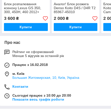
Блок розпалювання
Аналог! Блок розжига
Бло
ксенону Lexus GS 350,
Denso Koito D4S / D4R T2
Koit
300, 450H, 460 2012+
85967-45010
Camr
Lexu
3 600
2 000
2 0
₴
₴
GS,I
Анал
Купити
Купити
Про нас
Рейтинг не сформований
Менше 5 відгуків за останній рік
Працює з 16.02.2018
м. Київ
Большая Житомирская, 10, Київ, Україна
Контакти
Сьогодні працює з 10:00 до 20:00
Показати весь графік роботи