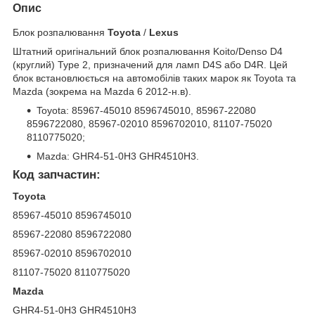
Опис
Блок розпалювання
Toyota
/
Lexus
Штатний оригінальний блок розпалювання Koito/Denso D4
(круглий) Type 2, призначений для ламп D4S або D4R. Цей
блок встановлюється на автомобілів таких марок як Toyota та
Mazda (зокрема на Mazda 6 2012-н.в).
Toyota: 85967-45010 8596745010, 85967-22080
8596722080, 85967-02010 8596702010, 81107-75020
8110775020;
Mazda: GHR4-51-0H3 GHR4510H3.
Код запчастин:
Toyota
85967-45010 8596745010
85967-22080 8596722080
85967-02010 8596702010
81107-75020 8110775020
Mazda
GHR4-51-0H3 GHR4510H3