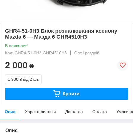
GHR4-51-0H3 Блок розпалювання ксенону
Mazda 6 — Мазда 6 GHR4510H3
В наявності
Код: GHR4-51-0H3 GHR4510H3
Опт і роздріб
2 000
₴
1 900 ₴
від 2 шт.
Купити
Опис
Характеристики
Доставка
Оплата
Умови п
Опис