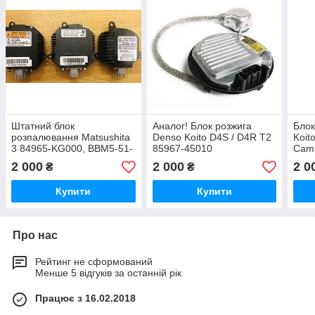
Штатний блок
Аналог! Блок розжига
Бло
розпалювання Matsushita
Denso Koito D4S / D4R T2
Koit
3 84965-KG000, BBM5-51-
85967-45010
Camr
0H3, 28474-89915, 28474-
Lexu
2 000
2 000
2 0
₴
₴
8991A, EG22-51-0H3,
GS,I
28474-8992A
Анал
Купити
Купити
Про нас
Рейтинг не сформований
Менше 5 відгуків за останній рік
Працює з 16.02.2018