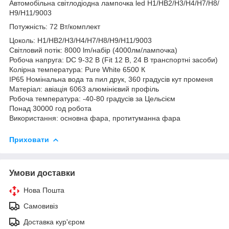
Автомобільна світлодіодна лампочка led Н1/HB2/Н3/H4/Н7/Н8/
Н9/Н11/9003
Потужність: 72 Вт/комплект
Цоколь: Н1/HB2/Н3/H4/Н7/Н8/Н9/Н11/9003
Світловий потік: 8000 lm/набір (4000лм/лампочка)
Робоча напруга: DC 9-32 В (Fit 12 В, 24 В транспортні засоби)
Колірна температура: Pure White 6500 К
IP65 Номінальна вода та пил друк, 360 градусів кут променя
Матеріал: авіація 6063 алюмінієвий профіль
Робоча температура: -40-80 градусів за Цельсієм
Понад 30000 год робота
Використання: основна фара, протитуманна фара
Приховати
Умови доставки
Нова Пошта
Самовивіз
Доставка кур'єром