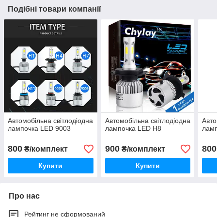
Подібні товари компанії
Автомобільна світлодіодна
Автомобільна світлодіодна
Авто
лампочка LED 9003
лампочка LED Н8
лам
800
900
800
₴/комплект
₴/комплект
Купити
Купити
Про нас
Рейтинг не сформований