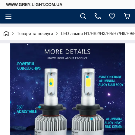
WWW.GREY-LIGHT.COM.UA
Товари та послуги
LED лампи Н1/HB2/Н3/H4/Н7/Н8/Н9/