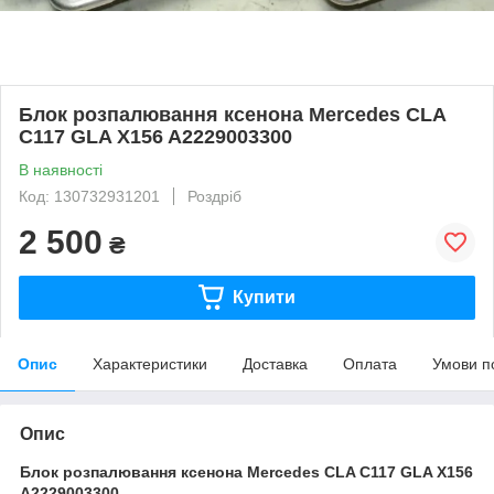
Блок розпалювання ксенона Mercedes CLA
C117 GLA X156 A2229003300
В наявності
Код: 130732931201
Роздріб
2 500
₴
Купити
Опис
Характеристики
Доставка
Оплата
Умови п
Опис
Блок розпалювання ксенона Mercedes CLA C117 GLA X156
A2229003300