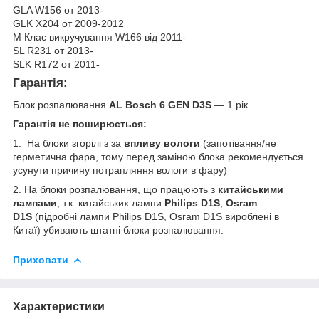
GLA W156 от 2013-
GLK X204 от 2009-2012
М Клас викручування W166 від 2011-
SL R231 от 2013-
SLK R172 от 2011-
Гарантія:
Блок розпалювання
AL Bosch 6 GEN D3S
— 1 рік.
Гарантія не поширюється:
1. На блоки згорілі з за
впливу вологи
(запотівання/не
герметична фара, тому перед заміною блока рекомендується
усунути причину потрапляння вологи в фару)
2. На блоки розпалювання, що працюють з
китайськими
лампами
, т.к. китайських лампи
Philips D1S
,
Osram
D1S
(підробні лампи Philips D1S, Osram D1S вироблені в
Китаї) убивають штатні блоки розпалювання.
Приховати
Характеристики