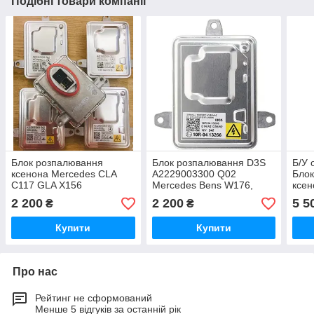
Подібні товари компанії
Блок розпалювання
Блок розпалювання D3S
Б/У 
ксенона Mercedes CLA
A2229003300 Q02
Бло
C117 GLA X156
Mercedes Bens W176,
ксен
A2229003300 Q02
W117 CLA, X156 GLA,
(W2
2 200
2 200
5 5
₴
₴
(130732931515)
W222 S
Купити
Купити
Про нас
Рейтинг не сформований
Менше 5 відгуків за останній рік