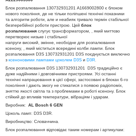
Блок розпалювання 130732931201 А1669002800 є блоком
нового покоління, де не тільки поліпшені технічні показники
та алгоритм роботи, але и неабияк тривало термін стабільної
безперебійної роботи пристрою. Цей
блок
розпалювання
слугує трансформатором, , який миттєво
перетворює низьке і стабільної
напруги високий, змінне, необхідне для розпалювання
ксенону, , який міститься всередині колби лампи. Блок
розпалювання D3S 130732931201 D3S
поєднується виключно
з
ксеноновими лампами цоколем D3S
и
D3R
.
Блок розпалювання D3S 130732931201 D3S традиційно є
дуже надійними і довговічними пристроями. Усі останні
технічні напрацювання в цієї сфері, застосовані в блоках 6-го
покоління і дають змогу не стикатися з появою радіопоміх,
зняттю якості світла та з проблемами в роботі ксенону. Блок
стійкий до впливів температури, вібраціям і ударам.
Виробник:
AL Bosch 6 GEN
Цоколь ламп: D3S D3R.
Виробництво: Словаччина.
Блок розпалювання відповідає таким номерам і артикулам: