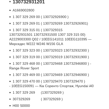
130732931201
А1669002800
1 307 329 269 00 ( 130732926900 )
1 307 329 269 01 ( 1307329269 130732926901)
1 307 329 315 01 ( 1307329315
130732931501 130732931500 1307 329 315 00)
A2229003300 Q02 / 10EEG141011 10EEG110395 —
Мерседес W222 W246 W156 GLA
1 307 329 323 00 ( 1307329323 130732932300 )
1 307 329 319 00 ( 1307329319 130732931900 )
1 307 329 468 00 ( 1307329468 130732946800 ) -
Range Rover Sport
1 307 329 469 00 ( 1307329469 130732946900 )
1 307 329 470 00 ( 1307329470 1307329470 )
- 10EEG150091 — Кіа Соренто Спортаж, Hyundai i40
1 307 329 269 (1307329269 )
307329269 ( 307329269 )
H00 S0000