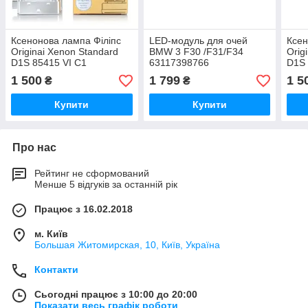
Ксенонова лампа Філіпс
LED-модуль для очей
Ксен
Originai Xenon Standard
BMW 3 F30 /F31/F34
Orig
D1S 85415 VI C1
63117398766
D1S 
63117311243 608695
1 500
1 799
1 5
₴
₴
5902048101754
Купити
Купити
Про нас
Рейтинг не сформований
Менше 5 відгуків за останній рік
Працює з 16.02.2018
м. Київ
Большая Житомирская, 10, Київ, Україна
Контакти
Сьогодні працює з 10:00 до 20:00
Показати весь графік роботи