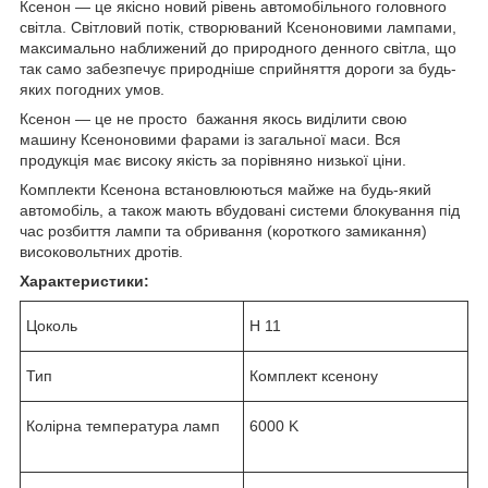
Ксенон — це якісно новий рівень автомобільного головного
світла. Світловий потік, створюваний Ксеноновими лампами,
максимально наближений до природного денного світла, що
так само забезпечує природніше сприйняття дороги за будь-
яких погодних умов.
Ксенон — це не просто бажання якось виділити свою
машину Ксеноновими фарами із загальної маси. Вся
продукція має високу якість за порівняно низької ціни.
Комплекти Ксенона встановлюються майже на будь-який
автомобіль, а також мають вбудовані системи блокування під
час розбиття лампи та обривання (короткого замикання)
високовольтних дротів.
Характеристики:
Цоколь
Н 11
Тип
Комплект ксенону
Колірна температура ламп
6000 K