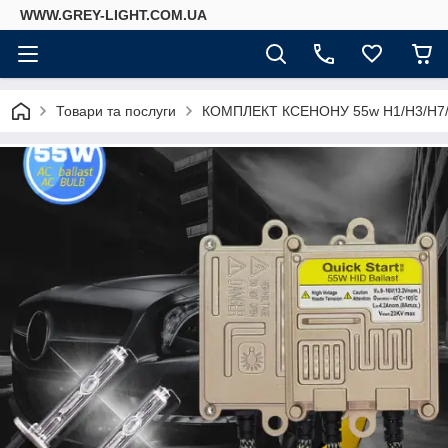
WWW.GREY-LIGHT.COM.UA
Товари та послуги
КОМПЛЕКТ КСЕНОНУ 55w H1/H3/H7/H