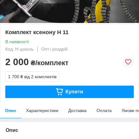
Комплект ксенону Н 11
В наявності
Код: H цоколь
Опт і роздріб
2 000
₴/комплект
1 700 ₴
від 2 комплектів
Купити
Опис
Характеристики
Доставка
Оплата
Умови п
Опис