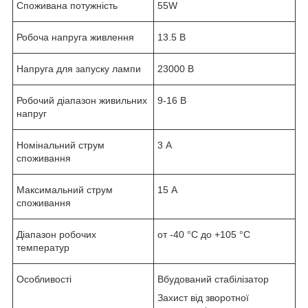
Споживана потужність
55W
Робоча напруга живлення
13.5 В
Напруга для запуску лампи
23000 В
Робочий діапазон живильних
9-16 В
напруг
Номінальний струм
3 А
споживання
Максимальний струм
15 А
споживання
Діапазон робочих
от -40 °С до +105 °С
температур
Особливості
Вбудований стабілізатор
Захист від зворотної