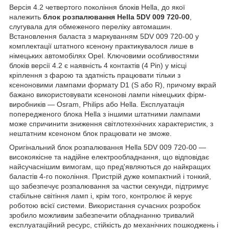
Версія 4.2 четвертого покоління блоків Hella, до якої
належить
блок розпалювання Hella 5DV 009 720-00
,
слугувала для обмеженого переліку автомашин.
Встановлення баласта з маркуванням 5DV 009 720-00 у
комплектації штатного ксенону практикувалося лише в
німецьких автомобілях Opel. Ключовими особливостями
блоків версії 4.2 є наявність 4 контактів (4 Pin) у місці
кріплення з фарою та здатність працювати тільки з
ксеноновими лампами формату D1 (S або R), причому вкрай
бажано використовувати ксенонові лампи німецьких фірм-
виробників — Osram, Philips або Hella. Експлуатація
попередженого блока Hella з іншими штатними лампами
може спричинити зниження світлотехнічних характеристик, з
нештатним ксеноном блок працювати не зможе.
Оригінальний блок розпалювання Hella 5DV 009 720-00 —
високоякісне та надійне електрообладнання, що відповідає
найсучаснішим вимогам, що пред'являються до найкращих
баластів 4-го покоління. Пристрій дуже компактний і тонкий,
що забезпечує розпалювання за частки секунди, підтримує
стабільне світіння ламп і, крім того, контролює й керує
роботою всієї системи. Використання сучасних розробок
зробило можливим забезпечити обладнанню тривалий
експлуатаційний ресурс, стійкість до механічних пошкоджень і