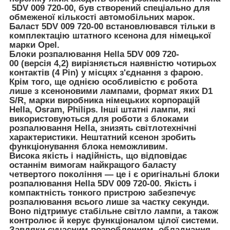
5DV 009 720-00
, був створений спеціально для
обмеженої кількості автомобільних марок.
Баласт
5DV 009 720-00
встановлювався тільки в
комплектацію штатного ксенона для німецької
марки Opel.
Блоки розпалювання
Hella 5DV 009 720-
00
(версія 4,2) вирізняється наявністю чотирьох
контактів (4 Pin) у місцях з'єднання з фарою.
Крім того, ще однією особливістю є робота
лише з ксеноновими лампами, формат яких D1
S/R, марки виробника німецьких корпорацій
Hella, Osram, Philips. Інші штатні лампи, які
використовуються для роботи з блоками
розпалювання Hella, знизять світлотехнічні
характеристики. Нештатний ксенон зробить
функціонування блока неможливим.
Висока якість і надійність, що відповідає
останнім вимогам найкращого баласту
четвертого покоління — це і є оригінальні блоки
розпалювання
Hella 5DV 009 720-00
. Якість і
компактність тонкого пристрою забезпечує
розпалювання всього лише за частку секунди.
Воно підтримує стабільне світло лампи, а також
контролює й керує функціоналом цілої системи.
Завдяки сучасним розробленням, обладнання