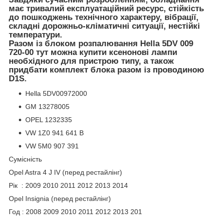
має тривалий експлуатаційний ресурс, стійкість
до пошкоджень технічного характеру, вібрації,
складні дорожньо-кліматичні ситуації, нестійкі
температури.
Разом із блоком розпалювання
Hella 5DV 009
720-0
0 тут можна купити ксенонові лампи
необхідного для пристрою типу, а також
придбати комплект блока разом із проводиною
D1S.
Hella 5DV00972000
GM 13278005
OPEL 1232335
VW 1Z0 941 641 B
VW 5M0 907 391
Сумісність
Opel Astra 4 J IV (перед рестайлінг)
Рік : 2009 2010 2011 2012 2013 2014
Opel Insignia (перед рестайлінг)
Год : 2008 2009 2010 2011 2012 2013 201