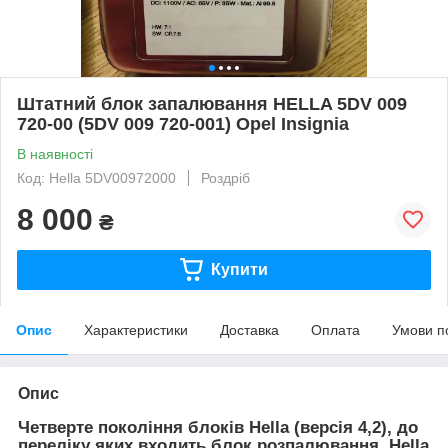
Штатний блок запалювання HELLA 5DV 009
720-00 (5DV 009 720-001) Opel Insignia
В наявності
Код: Hella 5DV00972000
Роздріб
8 000
₴
Купити
Опис
Характеристики
Доставка
Оплата
Умови п
Опис
Четверте покоління блоків Hella (версія 4,2), до
переліку яких входить блок розпалювання
Hella