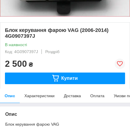
Блок керування фарою VAG (2006-2014)
4G0907397J
В наявності
Код: 4G0907397J
Роздріб
2 500
₴
Купити
Опис
Характеристики
Доставка
Оплата
Умови п
Опис
Блок керування фарою VAG