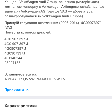
Концерн VoksWagen Audi Group. основною (матеріською)
компанією концерну є Volkswagen Aktiengesellschaft, частіше
відома як Volkswagen AG (раніше VAG — абревіатура
розшифровувалася як Volkswagen Audi Gruppe).
Пристрій керування освітленням
(2006-2014) 4G0907397J
VAG
Номер за котлогом деталей:
4G0.907.397.J
4G0 907 397 J
4G0907397 J
4G0907397J
401140244
28297183
Встановлюється на:
Audi A7 Q7 Q5 VW Passat CC VW T5
Приховати
Характеристики