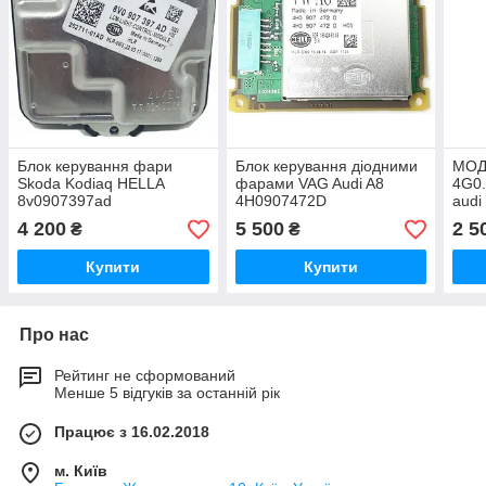
Блок керування фари
Блок керування діодними
МОД
Skoda Kodiaq HELLA
фарами VAG Audi A8
4G0.
8v0907397ad
4H0907472D
audi
8V0907397AD
4g09
4 200
5 500
2 5
₴
₴
Купити
Купити
Про нас
Рейтинг не сформований
Менше 5 відгуків за останній рік
Працює з 16.02.2018
м. Київ