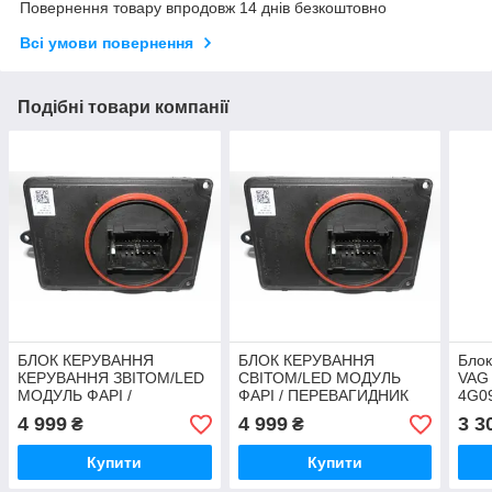
Повернення товару впродовж 14 днів безкоштовно
Всі умови повернення
Подібні товари компанії
БЛОК КЕРУВАННЯ
БЛОК КЕРУВАННЯ
Бло
КЕРУВАННЯ ЗВІТОМ/LED
СВІТОМ/LED МОДУЛЬ
VAG 
МОДУЛЬ ФАРІ /
ФАРІ / ПЕРЕВАГИДНИК
4G09
ПЕРЕВАГИДНИК HELLA
HELLA Audi 4K0941571BC
283
4 999
4 999
3 3
₴
₴
Audi 4K0 941 591 CD
Купити
Купити