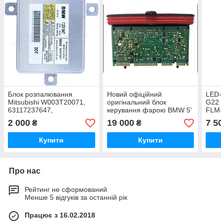
Блок розпалювання
Новий офіційний
LED
Mitsubishi W003T20071,
оригінальний блок
G22
63117237647,
керування фарою BMW 5'
FLM-
63127250624,
F10 F07 LED — LEAR
11-5
2 000
19 000
7 5
₴
₴
63127172536
63117440878
01
Купити
Купити
Про нас
Рейтинг не сформований
Менше 5 відгуків за останній рік
Працює з 16.02.2018