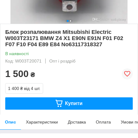
Блок розпалювання Mitsubishi Electric
W003T23171 BMW Z4 X1 E90N E91N F01 F02
F07 F10 F04 E89 E84 No63117318327
В наявності
Код: W003T20071
Опт і роздріб
1 500
₴
1 400 ₴
від 4 шт.
Купити
Опис
Характеристики
Доставка
Оплата
Умови п